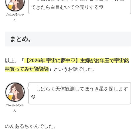
てきたら白目むいて全売りする💛
のんあるちゃ
ん
まとめ。
以上、
「
【2026年 宇宙に夢中♡】主婦がお年玉で宇宙銘
柄買ってみた🚀🚀🚀
」
というお話でした。
しばらく天体観測してほうき星を探します
💛
のんあるちゃ
ん
のんあるちゃんでした。