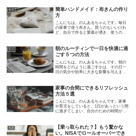
さんのビールも色々試したけどこれが1番
飲みやすい😂わたしはこれで、辛い妊婦
簡単ハンドメイド：布きんの作り
生活
時代を乗り越えたよ。ビ...
方
こんにちは。のんあるちゃんです。毎日
の家事で使う布きん。買うのもいいけれ
ど、自分で作ると愛着が湧き、使うのも
楽しくなりますよね。しかも、自宅にあ
る布を再利用するので、エコ。節約にも
つながりますよ。今回は初心者でも簡単
朝のルーティンで一日を快適に過
生活
に作れる布きんの作り方を...
ごす５つの方法
こんにちは。のんあるちゃんです。朝の
時間をどのように過ごすかは、その日一
日の気分や効率に大きな影響を与えま
す。慌ただしく準備して出かけるより
も、少し余裕を持ったルーティンを作る
ことで、心にも体にも良いスタートが切
家事の合間にできるリフレッシュ
生活
れます。ここでは、簡単に取り...
方法５選
こんにちは、のんあるちゃんです。家事
や育児をしていると、1日があっという間
に過ぎてしまい、自分のための時間がな
かなか取れませんよね。でも、ちょっと
したスキマ時間に「気分をリフレッシ
ュ」できる習慣を持つだけで、毎日の疲
【乗っ取られた？】もう驚かな
生活
れが軽くなります。今回は...
い。NISAでロールオーバーでき