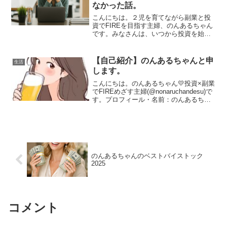
なかった話。
こんにちは。２児を育てながら副業と投
資でFIREを目指す主婦、のんあるちゃん
です。みなさんは、いつから投資を始め
ていますか？新NISAきっかけに始めた方
もいるし、あるいは「リベ大」とかが有
名になった時期に投資を始めた方もいら
【自己紹介】のんあるちゃんと申
生活
っしゃるかもしれ...
します。
こんにちは。のんあるちゃん💛投資×副業
でFIREめざす主婦(@nonaruchandesu)で
す。プロフィール・名前：のんあるちゃ
ん・性別：女性・家族：５歳長男と２歳
長女、会社員の夫・場所：地方都市のベ
ットタウン・仕事：フルタイム会社員→
退...
のんあるちゃんのベストバイストック
2025
コメント