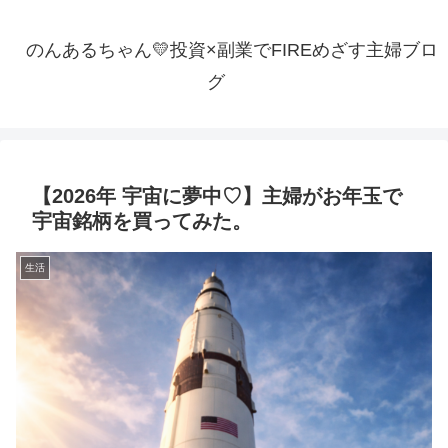
のんあるちゃん💛投資×副業でFIREめざす主婦ブロ
グ
【2026年 宇宙に夢中♡】主婦がお年玉で
宇宙銘柄を買ってみた。
生活