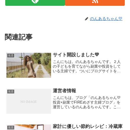
のんあるちゃん💛
関連記事
サイト開設しました💛
生活
こんにちは。のんあるちゃんです。２人
の子どもを育てながら副業や投資をして
いる主婦です。ついにブログサイトを開
設しました😊これからいろんな記事をア
ップしていきますね。【のんあるちゃん
って誰っ？】自己紹介の記事なんです
が、よければお読みください...
運営者情報
生活
こんにちは、ブログ「のんあるちゃん💛
投資×副業でFIREめざす主婦ブログ」を
運営しているのんあるちゃんです。この
ブログでは、投資や副業について情報を
発信しています。記事や内容に関するご
質問・お問い合わせは、以下のメールア
ドレスまでご連絡くだ...
家計に優しい節約レシピ：冷蔵庫
生活