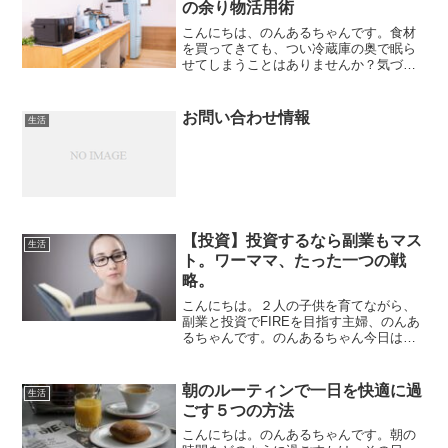
の余り物活用術
こんにちは、のんあるちゃんです。食材
を買ってきても、つい冷蔵庫の奥で眠ら
せてしまうことはありませんか？気づけ
ば賞味期限が切れていて捨てることにな
り、もったいない思いをした経験は多く
の方にあるはずです。今回は、冷蔵庫に
お問い合わせ情報
生活
残った食材を無駄なく使い...
【投資】投資するなら副業もマス
生活
ト。ワーママ、たった一つの戦
略。
こんにちは。２人の子供を育てながら、
副業と投資でFIREを目指す主婦、のんあ
るちゃんです。のんあるちゃん今日はの
んびりゆっくりスタイル。みなさんは、
投資するとき、その資金はどう確保され
ていますか？節約して浮いたお金、ボー
朝のルーティンで一日を快適に過
生活
ナスから、など、いろ...
ごす５つの方法
こんにちは。のんあるちゃんです。朝の