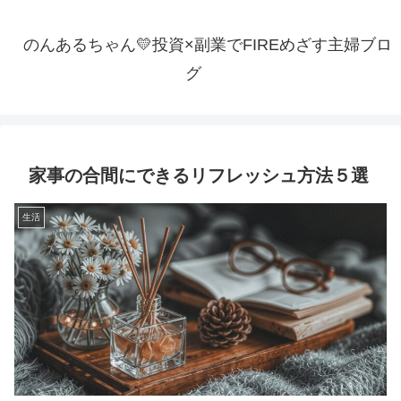
のんあるちゃん💛投資×副業でFIREめざす主婦ブロ
グ
家事の合間にできるリフレッシュ方法５選
生活