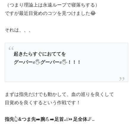
（つまり理論上は永遠ループで寝落ちする）
ですが最近目覚めのコツを見つけました😂
それは、、、
起きたらすぐにおててを
グーパー
✊🖐
グーパー
✊🖐
！！！
まずは指先だけでも動かして、血の巡りを良くして
目覚めを良くするという作戦です！
指先
👆
&つま先
➡️
腕
💪➡️
足首
🦶⏩
足全体
🦵
..