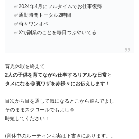
✅2024年4月にフルタイムでお仕事復帰
✅通勤時間トータル2時間
✅時々ワンオペ
✅Xで副業のことを毎日つぶやいてる
育児休暇を終えて
2人の子供を育てながら仕事するリアルな日常
と
タメになる
😂
裏ワザを赤裸々にお伝えします！
目次から目を通して気になるとこから飛んでよし
そのままスクロールでもよし☺️
時短してください！
(育休中のルーティンも実は下書きにあります。。