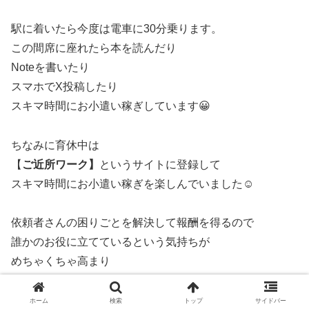
駅に着いたら今度は電車に30分乗ります。
この間席に座れたら本を読んだり
Noteを書いたり
スマホでX投稿したり
スキマ時間にお小遣い稼ぎしています😀
ちなみに育休中は
【
ご近所ワーク】
というサイトに登録して
スキマ時間にお小遣い稼ぎを楽しんでいました☺️
依頼者さんの困りごとを解決して報酬を得るので
誰かのお役に立てているという気持ちが
めちゃくちゃ高まり
社会と繋がれているんだと
自己肯定感も爆上がりしました☺️
ホーム
検索
トップ
サイドバー