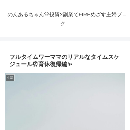
のんあるちゃん💛投資×副業でFIREめざす主婦ブロ
グ
フルタイムワーママのリアルなタイムスケ
ジュール⏰育休復帰編✨
生活